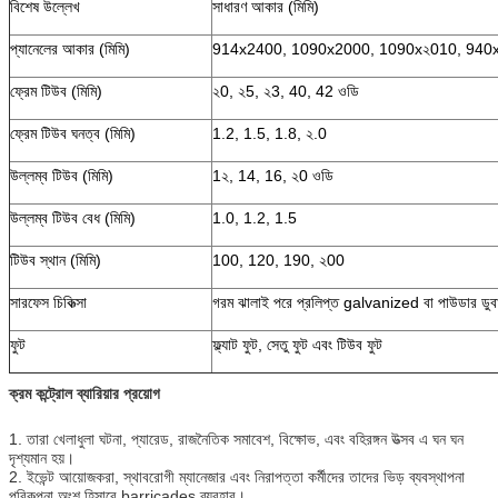
বিশেষ উল্লেখ
সাধারণ আকার (মিমি)
প্যানেলের আকার (মিমি)
914x2400, 1090x2000, 1090x২010, 940
ফ্রেম টিউব (মিমি)
২0, ২5, ২3, 40, 42 ওডি
ফ্রেম টিউব ঘনত্ব (মিমি)
1.2, 1.5, 1.8, ২.0
উল্লম্ব টিউব (মিমি)
1২, 14, 16, ২0 ওডি
উল্লম্ব টিউব বেধ (মিমি)
1.0, 1.2, 1.5
টিউব স্থান (মিমি)
100, 120, 190, ২00
সারফেস চিকিত্সা
গরম ঝালাই পরে প্রলিপ্ত galvanized বা পাউডার ডুব
ফুট
ফ্ল্যাট ফুট, সেতু ফুট এবং টিউব ফুট
ক্রম কন্ট্রোল ব্যারিয়ার প্রয়োগ
1. তারা খেলাধুলা ঘটনা, প্যারেড, রাজনৈতিক সমাবেশ, বিক্ষোভ, এবং বহিরঙ্গন উত্সব এ ঘন ঘন
দৃশ্যমান হয়।
2. ইভেন্ট আয়োজকরা, স্থাবরোগী ম্যানেজার এবং নিরাপত্তা কর্মীদের তাদের ভিড় ব্যবস্থাপনা
পরিকল্পনা অংশ হিসাবে barricades ব্যবহার।