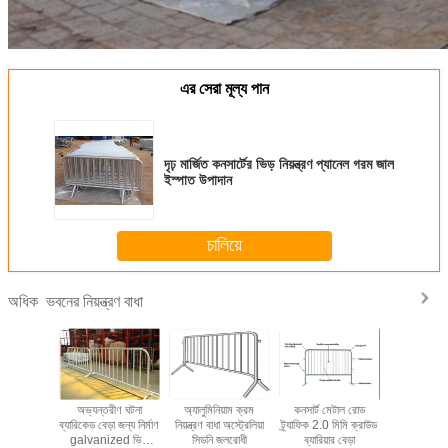
এর সেরা মূল্য পান
দৃঢ় মার্জিত কনসার্টের ভিড় নিয়ন্ত্রণ প্যানেল গরম জাল
ইস্পাত উপাদান
চালিয়ে
ভবনের নিয়ন্ত্রণ বাধা
অধিক
্য স্টেইনলেস
অভ্যন্তরীণ ঘটনা
অ্যালুমিনিয়াম ক্রম
কনসার্ট মেটাল রোড
সুরক্ষার জন্য
্ট পোর্টেবল
ব্যারিকেড বেড়া জন্য নির্মাণ
নিয়ন্ত্রণ বাধা অস্ট্রেলিয়া
ট্র্যাফিক 2.0 মিমি ক্রাউড
স্টিল ইভেন্ট
েড বেড়া
galvanized ভিড়
সিডনি জলরোধী
ব্যারিয়ার বেড়া
ব্যারিকেড