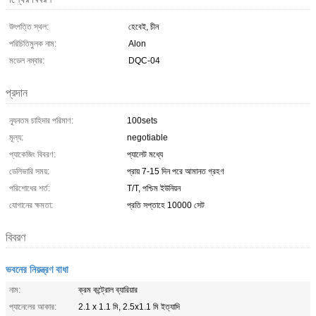
উৎপত্তি স্থল:
হেবেই, চীন
পরিচিতিমুলক নাম:
Alon
মডেল নম্বার:
DQC-04
প্রদান
ন্যূনতম চাহিদার পরিমাণ:
100sets
মূল্য:
negotiable
প্যাকেজিং বিবরণ:
প্যালেট মধ্যে
ডেলিভারি সময়:
প্রায় 7-15 দিন পরে আমানত গ্রহণ
পরিশোধের শর্ত:
T/T, পশ্চিম ইউনিয়ন
যোগানের ক্ষমতা:
প্রতি সপ্তাহে 10000 সেট
বিবরণ
ভবনের নিয়ন্ত্রণ বাধা
নাম:
ক্রম কন্ট্রোল ব্যারিয়ার
প্যানেলের আকার:
2.1 x 1.1 মি, 2.5x1.1 মি ইত্যাদি