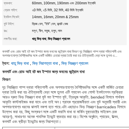
ব্যবধান:
60mm, 100mm, 190mm এবং 200mm ইত্যাদি
ফ্রেম পাইপ:
২0 মিমি, ২5 মিমি, 32 মিমি, 40 মিমি ইত্যাদি
ইনফিল পিকেট:
14mm, 16mm, 20mm & 25mm
ফুট টাইপ:
ব্রিজ বেস, "ইউ" বেস, ফ্ল্যাট বেজ
রঙ:
মসৃণ, নীল, সবুজ, হলুদ, লাল
ধাতু ভিড় বাধা
ভিড় নিয়ন্ত্রণ প্যানেল
লক্ষণীয় করা:
,
কনসার্ট এবং রোড আই হট জব ইস্পাত জন্য ভবনের কন্ট্রোল বাধা বিবরণ দৃঢ় নিয়ন্ত্রিত পাম্প দ্বারা শক্তিশালী এবং
অপসারণযোগ্য বৈশিষ্ট্যগুলির সঙ্গে একটি মার্জিত চেহারা দ্বারা তৈরি করা হয় ঐতিহ্যবাহী বেড়া সঙ্গে তুলনা এ...
ধাতু ভিড় বাধা
ভিড় নিরাপত্তা বাধা
ভিড় নিয়ন্ত্রণ প্যানেল
ট্যাগ:
,
,
কনসার্ট এবং রোড আই হট জব ইস্পাত জন্য ভবনের কন্ট্রোল বাধা
বিবরণ
দৃঢ় নিয়ন্ত্রিত পাম্প দ্বারা শক্তিশালী এবং অপসারণযোগ্য বৈশিষ্ট্যগুলির সঙ্গে একটি মার্জিত চেহারা
দ্বারা তৈরি করা হয় ঐতিহ্যবাহী বেড়া সঙ্গে তুলনা এটি প্যানেল এবং পোস্ট ইনস্টলেশন প্রক্রিয়া
আরও দ্রুত ভিড় নিয়ন্ত্রণ বাধা ফুট মত ইস্পাত ফুট, ত্রিভুজ আকৃতি, bended হিসাবে পার্থক্য
আকৃতি কাস্টমাইজড করা যাবে এবং তাই অন।
গ্রাহক প্রয়োজনীয়তা এবং ফুট অনুযায়ী স্থায়ী এবং
অপসারণযোগ্য ধরনের ঝালাই নকশা হতে পারে.এটা এছাড়াও ভিড় নিয়ন্ত্রণ barricades হিসাবে
উল্লেখ করা হয়, কিছু সংস্করণ সঙ্গে একটি ফরাসি বাধা বা মার্কিন যুক্তরাষ্ট্রে সাইকেল রেক
আহরণ), সাধারণত অনেক পাবলিক ইভেন্টে ব্যবহার করা হয়।
বিশেষ অনুষ্ঠান, প্যারেড, উত্সব,
কনসার্ট এবং ক্রীড়া ইভেন্টের জন্য নিরাপত্তা।