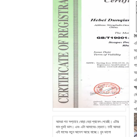
বৈ
এ
সর
চফ
গা
আ
এট
অ্
মে
ঐ
শক
আমরা গত সপ্তাহে ঘোড়া বেড়া প্যানেল পেয়েছি। এটার
মান খুবই ভাল। এবং এটা আমাদের ক্রেতা। তাই আমরা
এই মাসের নতুন আদেশ আছে যাচ্ছে। খুব ভালো