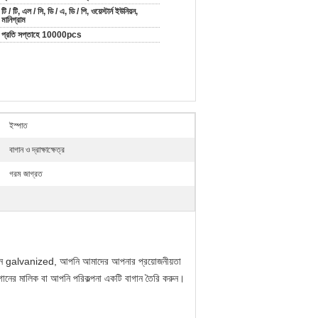
টি / টি, এল / সি, ডি / এ, ডি / পি, ওয়েস্টার্ন ইউনিয়ন,
মানিগ্রাম
প্রতি সপ্তাহে 10000pcs
ইস্পাত
বাগান ও দ্রাক্ষাক্ষেত্র
গরম জাগ্রত
ুবান galvanized, আপনি আমাদের আপনার প্রয়োজনীয়তা
গানের মালিক বা আপনি পরিকল্পনা একটি বাগান তৈরি করুন।