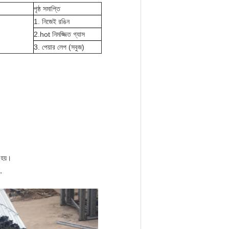
পৃষ্ঠ সমাপ্তি
1. নিজেই রঙিন
2.hot নিমজ্জিত গ্যাস
3. পেয়ার লেপ (সবুজ)
 হয়।
,