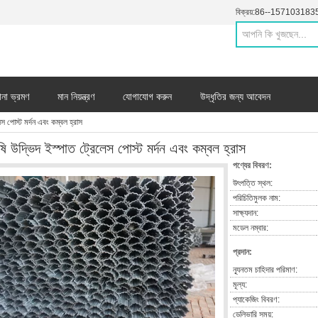
বিক্রয়:
86--157103183
ানা ভ্রমণ
মান নিয়ন্ত্রণ
যোগাযোগ করুন
উদ্ধৃতির জন্য আবেদন
েস পোস্ট মর্দন এবং কম্বল হ্রাস
ষি উদ্ভিদ ইস্পাত ট্রেলেস পোস্ট মর্দন এবং কম্বল হ্রাস
পণ্যের বিবরণ:
উৎপত্তি স্থল:
পরিচিতিমুলক নাম:
সাক্ষ্যদান:
মডেল নম্বার:
প্রদান:
ন্যূনতম চাহিদার পরিমাণ:
মূল্য:
প্যাকেজিং বিবরণ:
ডেলিভারি সময়: