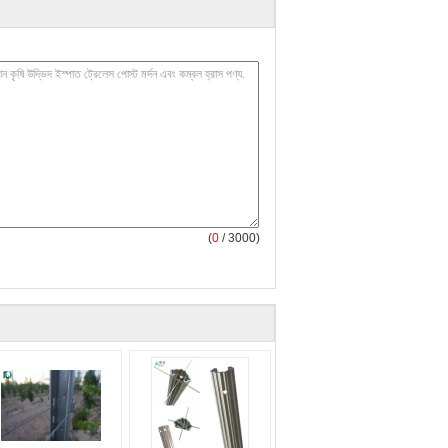
(
0
/ 3000)