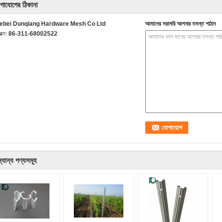
গাযোগের ঠিকানা
ebei Dunqiang Hardware Mesh Co Ltd
আমাদের সরাসরি আপনার তদন্ত পাঠান
যাক্স:
86-311-68002522
্যান্য পণ্যসমূহ