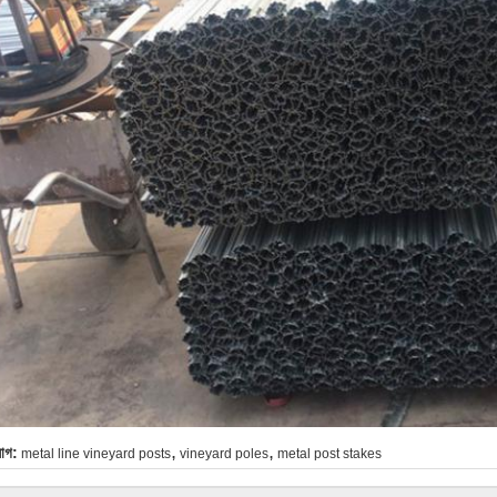
,
,
যাগ:
metal line vineyard posts
vineyard poles
metal post stakes