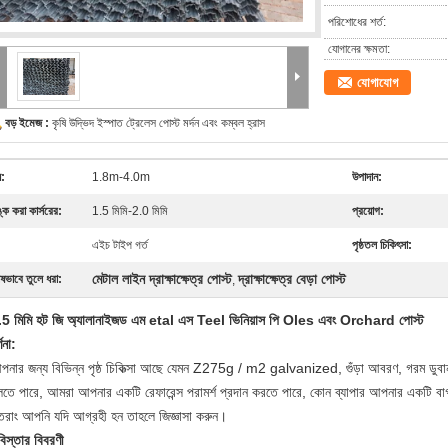
পরিশোধের শর্ত:
যোগানের ক্ষমতা:
যোগাযোগ
বড় ইমেজ :
কৃষি উদ্ভিদ ইস্পাত ট্রেলেস পোস্ট মর্দন এবং কম্বল হ্রাস
য:
1.8m-4.0m
উপাদান:
ঙ্ক করা কার্সরের:
1.5 মিমি-2.0 মিমি
প্রয়োগ:
এইচ টাইপ গর্ত
পৃষ্ঠতল চিকিৎসা:
মেটাল লাইন দ্রাক্ষাক্ষেত্র পোস্ট
দ্রাক্ষাক্ষেত্র বেড়া পোস্ট
ষভাবে তুলে ধরা:
,
.5 মিমি হট জি
অ্যালানাইজড
এম
etal
এস
Teel
ভিনিয়াস পি
Oles
এবং Orchard পোস্ট
্ণনা:
পনার জন্য বিভিন্ন পৃষ্ঠ চিকিত্সা আছে যেমন Z275g / m2 galvanized, গুঁড়া আবরণ, গরম ড
লতে পারে, আমরা আপনার একটি রেফারেন্স পরামর্শ প্রদান করতে পারে, কোন ব্যাপার আপনার একটি বা
ুতরাং আপনি যদি আগ্রহী হন তাহলে জিজ্ঞাসা করুন।
িস্তার বিবরণী