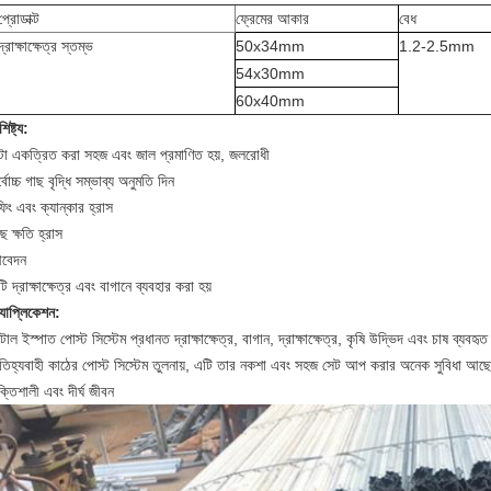
প্রোডাক্ট
ফ্রেমের আকার
বেধ
দ্রাক্ষাক্ষেত্র
স্তম্ভ
50x34mm
1.2-2.5mm
54x30mm
60x40mm
শিষ্ট্য:
টা একত্রিত করা সহজ এবং জাল প্রমাণিত হয়, জলরোধী
্বোচ্চ গাছ বৃদ্ধি সম্ভাব্য অনুমতি দিন
িং এবং ক্যান্কার হ্রাস
ছ ক্ষতি হ্রাস
বেদন
ি দ্রাক্ষাক্ষেত্র এবং বাগানে ব্যবহার করা হয়
যাপ্লিকেশন:
টাল ইস্পাত পোস্ট সিস্টেম প্রধানত দ্রাক্ষাক্ষেত্র, বাগান, দ্রাক্ষাক্ষেত্র, কৃষি উদ্ভিদ এবং চাষ ব্যবহৃত
তিহ্যবাহী কাঠের পোস্ট সিস্টেম তুলনায়, এটি তার নকশা এবং সহজ সেট আপ করার অনেক সুবিধা আছে
্তিশালী এবং দীর্ঘ জীবন