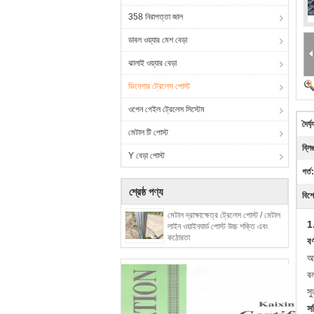
358 নিরাপত্তা জাল
ডাবল ওয়্যার মেশ বেড়া
ঝালাই ওয়্যার বেড়া
ভিনেগার ট্রেলেস পোস্ট
ওপেন গেইল ট্রেলেস সিস্টেম
দৈর্ঘ্
মেটাল টি পোস্ট
ব্লি
Y বেড়া পোস্ট
গর্ত:
শ্রেষ্ঠ পণ্য
বিশে
মেটাল দ্রাক্ষাক্ষেত্র ট্রেলেস পোস্ট / মেটাল
1
লাইন ওয়াইনযার্ড পোস্ট উচ্চ শক্তি এবং
কঠোরতা
বর
আ
ব
স
সব