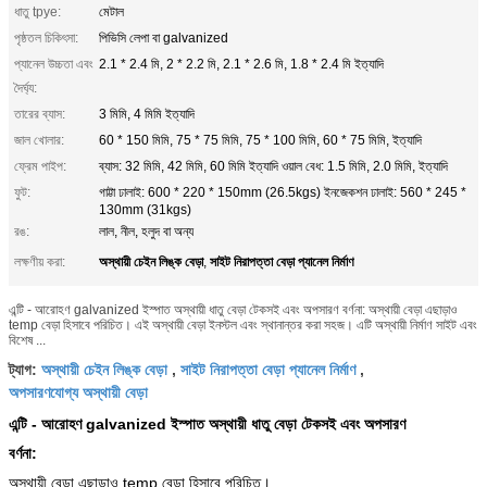
ধাতু tpye:
মেটাল
পৃষ্ঠতল চিকিৎসা:
পিভিসি লেপা বা galvanized
প্যানেল উচ্চতা এবং
2.1 * 2.4 মি, 2 * 2.2 মি, 2.1 * 2.6 মি, 1.8 * 2.4 মি ইত্যাদি
দৈর্ঘ্য:
তারের ব্যাস:
3 মিমি, 4 মিমি ইত্যাদি
জাল খোলার:
60 * 150 মিমি, 75 * 75 মিমি, 75 * 100 মিমি, 60 * 75 মিমি, ইত্যাদি
ফ্রেম পাইপ:
ব্যাস: 32 মিমি, 42 মিমি, 60 মিমি ইত্যাদি ওয়াল বেধ: 1.5 মিমি, 2.0 মিমি, ইত্যাদি
ফুট:
গাট্টা ঢালাই: 600 * 220 * 150mm (26.5kgs) ইনজেকশন ঢালাই: 560 * 245 *
130mm (31kgs)
রঙ:
লাল, নীল, হলুদ বা অন্য
অস্থায়ী চেইন লিঙ্ক বেড়া
সাইট নিরাপত্তা বেড়া প্যানেল নির্মাণ
লক্ষণীয় করা:
,
এন্টি - আরোহণ galvanized ইস্পাত অস্থায়ী ধাতু বেড়া টেকসই এবং অপসারণ বর্ণনা: অস্থায়ী বেড়া এছাড়াও
temp বেড়া হিসাবে পরিচিত। এই অস্থায়ী বেড়া ইনস্টল এবং স্থানান্তর করা সহজ। এটি অস্থায়ী নির্মাণ সাইট এবং
বিশেষ ...
অস্থায়ী চেইন লিঙ্ক বেড়া
সাইট নিরাপত্তা বেড়া প্যানেল নির্মাণ
ট্যাগ:
,
,
অপসারণযোগ্য অস্থায়ী বেড়া
এন্টি - আরোহণ galvanized ইস্পাত অস্থায়ী ধাতু বেড়া টেকসই এবং অপসারণ
বর্ণনা:
অস্থায়ী বেড়া এছাড়াও temp বেড়া হিসাবে পরিচিত।