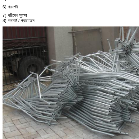
6) প্রদর্শনী
7) পরিবেশ সুরক্ষা
8) কনসার্ট / প্যারাডেস