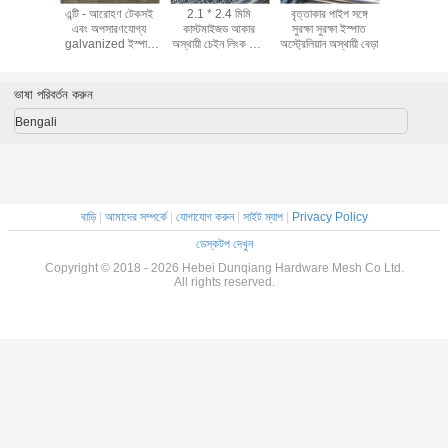
এন্টি - আরোহণ টেকসই
2.1 * 2.4 মিমি
বৃত্তাকার পাইপ সঙ্গে
এন্টি - আরো
এবং অপসারণযোগ্য
কাস্টমাইজড আকার
সুরক্ষা সুরক্ষা ইস্পাত
এবং অপসার
galvanized ইস্পাত
অস্থায়ী চেইন লিংক বেড়া
অস্ট্রেলিয়ান অস্থায়ী বেড়া
galvanized
অস্থায়ী ধাতু বেড়া
মেটাল ইস্পাত পিভিসি
অস্থায়ী ধাত
লেপা ফ্রেম সমাপ্তি
ভাষা পরিবর্তন করুন
Bengali
বাড়ি
|
আমাদের সম্পর্কে
|
যোগাযোগ করুন
|
সাইট ম্যাপ
|
Privacy Policy
ডেস্কটপ দেখুন
Copyright © 2018 - 2026 Hebei Dunqiang Hardware Mesh Co Ltd.
All rights reserved.