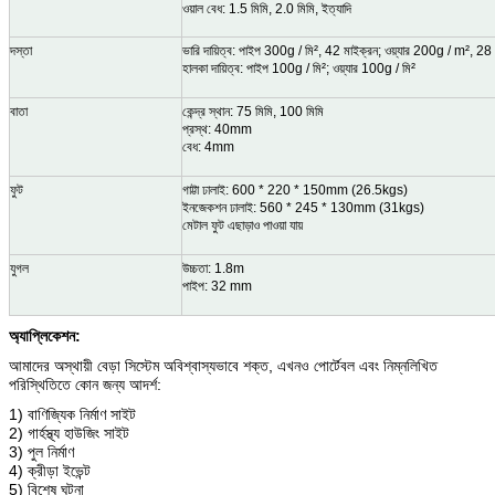
ওয়াল বেধ: 1.5 মিমি, 2.0 মিমি, ইত্যাদি
দস্তা
ভারি দায়িত্ব: পাইপ 300g / মি², 42 মাইক্রন; ওয়্যার 200g / m², 28
হালকা দায়িত্ব: পাইপ 100g / মি²; ওয়্যার 100g / মি²
বাতা
কেন্দ্র স্থান: 75 মিমি, 100 মিমি
প্রস্থ: 40mm
বেধ: 4mm
ফুট
গাট্টা ঢালাই: 600 * 220 * 150mm (26.5kgs)
ইনজেকশন ঢালাই: 560 * 245 * 130mm (31kgs)
মেটাল ফুট এছাড়াও পাওয়া যায়
যুগল
উচ্চতা: 1.8m
পাইপ: 32 mm
অ্যাপ্লিকেশন:
আমাদের অস্থায়ী বেড়া সিস্টেম অবিশ্বাস্যভাবে শক্ত, এখনও পোর্টেবল এবং নিম্নলিখিত
পরিস্থিতিতে কোন জন্য আদর্শ:
1) বাণিজ্যিক নির্মাণ সাইট
2) গার্হস্থ্য হাউজিং সাইট
3) পুল নির্মাণ
4) ক্রীড়া ইভেন্ট
5) বিশেষ ঘটনা