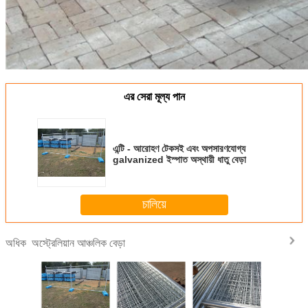
এর সেরা মূল্য পান
এন্টি - আরোহণ টেকসই এবং অপসারণযোগ্য
galvanized ইস্পাত অস্থায়ী ধাতু বেড়া
চালিয়ে
অস্ট্রেলিয়ান আঞ্চলিক বেড়া
অধিক