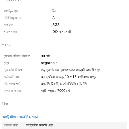
উৎপত্তি স্থল:
চীন
পরিচিতিমুলক নাম:
Alon
সাক্ষ্যদান:
SGS
মডেল নম্বার:
DQ-আল-মেমরি
প্রদান
ন্যূনতম চাহিদার পরিমাণ:
90 সেট
মূল্য:
negotiable
প্যাকেজিং বিবরণ:
ধাতু প্যালেট এবং ব্যান্ডেজ দ্বারা বস্তাবন্দী অস্থায়ী বেড়া
ডেলিভারি সময়:
এক কন্টেইনারের জন্য 10 ~ 15 কার্যদিবসের মধ্যে
পরিশোধের শর্ত:
এল / সি, টি / টি, ওয়েস্টার্ন ইউনিয়ন, ডি / পি
যোগানের ক্ষমতা:
প্রতি সপ্তাহে 7000 সেট
বিবরণ
অস্ট্রেলিয়ান আঞ্চলিক বেড়া
পডকাস্ট নাম:
অস্ট্রেলিয়া অস্থায়ী বেড়া