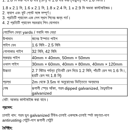
1.8 x 2.1 মি, 1.6 x 2.1 মি, 1.8 x 2.4 মি, 1 x 2.9 মি অথবা কাস্টমাইজড।
2. ক্যাপ এবং ফুট প্লেট সঙ্গে সম্পূর্ণ।
3. প্রতিটি প্যানেল এক লেগ স্থল পিনের জন্য গর্ত।
4. 2 প্রতিটি প্যানেল সরবরাহ পিন যোগদান
পোর্টেবল ভেড়া yards / গবাদি পশু বেড়া
উপাদান
মানের ইস্পাত পাইপ
পাইপ বেধ
1.6 মিমি - 2.5 মিমি
গোলাকার পাইপ
32 মিমি, 42 মিমি
স্কয়ার পাইপ
40mm × 40mm, 50mm × 50mm
ওভাল পাইপ
30mm × 60mm, 40mm × 80mm, 40mm × 120mm
উচ্চতা
2.7 মিটার পর্যন্ত (তিনটি রেল দিয়ে 1.2 মিমি, পাঁচটি রেল সহ 1.6 মি।,
ছয়টি রেল সহ 1.8 মি)
প্রস্থ
2m থেকে 3.5m বা অনুরোধের ভিত্তিতে অন্যদের
শেষ
রূপালী স্প্রে আঁকা, গরম dipped galvanized, বৈদ্যুতিক
galvanized
নোট: আকার কাস্টমাইজ করা যাবে।
প্রসেস:
ঢালাই খাদ: গরম ডুব galvanized টিউব-ঢালাই একসঙ্গে-ঢালাই স্পট মসৃণতা-দাগ
antirusting পেইন্ট-দাগ রূপালী পেইন্ট
বৈশিষ্ট্য: