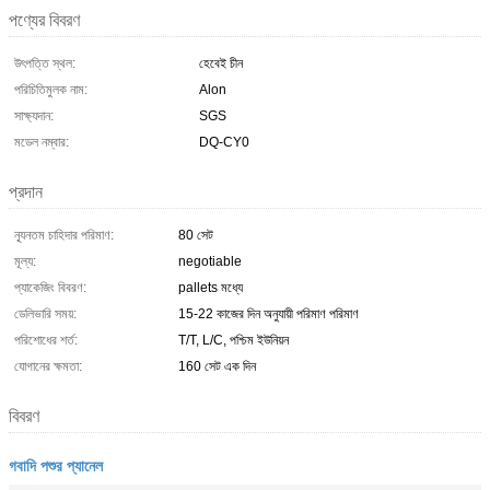
পণ্যের বিবরণ
উৎপত্তি স্থল:
হেবেই চীন
পরিচিতিমুলক নাম:
Alon
সাক্ষ্যদান:
SGS
মডেল নম্বার:
DQ-CY0
প্রদান
ন্যূনতম চাহিদার পরিমাণ:
80 সেট
মূল্য:
negotiable
প্যাকেজিং বিবরণ:
pallets মধ্যে
ডেলিভারি সময়:
15-22 কাজের দিন অনুযায়ী পরিমাণ পরিমাণ
পরিশোধের শর্ত:
T/T, L/C, পশ্চিম ইউনিয়ন
যোগানের ক্ষমতা:
160 সেট এক দিন
বিবরণ
গবাদি পশুর প্যানেল