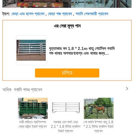
ভেড়া এবং ছাগল প্যানেল
ঘোড়া গজ প্যানেল
গবাদি পেষণকারী প্যানেল
ট্যাগ:
,
,
এর সেরা মূল্য পান
বৃত্তাকার নল 1.8 * 2.1m ধাতু পোর্টেবল গবাদি
পশু খামার অপসারণযোগ্য এবং খামার জন্য
নিরাপত্তা
চালিয়ে
গবাদি পশুর প্যানেল
অধিক
েইন স্টিল
ভারী দায়িত্ব প্রাণিসম্পদ
স্কয়ার রেল ফার্ম বেড়া
লো কার্বন ইস্পাত ধাতু 1.8
1 এক্স 2 মিটার
ক ফার্ম
ঘোড়া রাউন্ড ইয়ার্ড প্যানেল
2.1 * 1.8 মিটার ক্যাটাল
* 2.1 মিটার ক্যাটাল ইয়ার্ড
বেল ফি
জড ক্যাটেল
ইয়ার্ড প্যানেল
প্যানেল