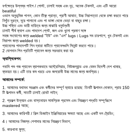
বর্গক্ষেত্র উল্লম্ব পাইপ / পোস্ট, ঢালাই সহজ এবং দৃঢ়, অনেক টেকসই, এবং এটি আরো
beatiful
ওভাল অনুভূমিক পাগল, কোন তীক্ষ্ণ প্রান্ত, প্রাণী আঘাত, উচ্চ নিরাপত্তা থেকে রক্ষা করতে পারে
নিখুঁত দূরত্ব, দূরে পালানো এবং পা ভাঙ্গা থেকে ভেড়া বা বাছুর রক্ষা।
উচ্চ শক্তি এবং ভারী দায়িত্ব জন্য মাঝারি ধনুর্বন্ধনী
ঢালাই শীর্ষ ক্যাপ এবং পাদদেশ প্লেট, জল এবং ধুলো প্রমাণ সঙ্গে
সহজ সংযোগের জন্য welded "ইউ" এবং "এল" lugs।
Lugs সব চারপাশে, খুব টেকসই এবং
নিরাপদ জন্য welded হয়।
প্যানেলের পাদদেশটি পিন দ্বারা মাটিতে প্যানেলগুলি সিমেন্ট করতে পারে।
2 যোগদান পিন প্রতিটি প্যানেল জন্য সরবরাহ করা হয়
অ্যাপ্লিকেশন:
গবাদি পশু গজ প্যানেল ব্যাপকভাবে অস্ট্রেলিয়ার, নিউজল্যান্ড এবং যেমন বিদেশী দেশ খামার,
ব্যবহৃত হয়।
এটি তার কম খরচে এবং জলরোধী উচ্চ মানের জন্য জনপ্রিয়।
আমাদের সম্পর্কে:
1. আমাদের যথাযথ সরঞ্জাম এবং কর্মীদের সম্পূর্ণ অ্যারে রয়েছে: তিনটি উত্পাদন দোকান, প্রায় 150
টি উত্পাদন কর্মী, সাতটি ঢালাই রোবট লাইন;
2. প্রকল্প উন্নয়ন এবং বাস্তবায়ন সামগ্রিক প্রসেস এবং নিয়ন্ত্রণ পদ্ধতি সম্পূর্ণরূপে
mastered আছে;
3. আমাদের কারিগরী / শিল্প ডিজাইন ইঞ্জিনিয়ারের ক্ষমতা আছে এবং একটি দল ট্রেডিং;
4। আমাদের নিজস্ব পেশাদার মানের নিয়ন্ত্রণ বিভাগ;
5. কারখানা মূল্য;