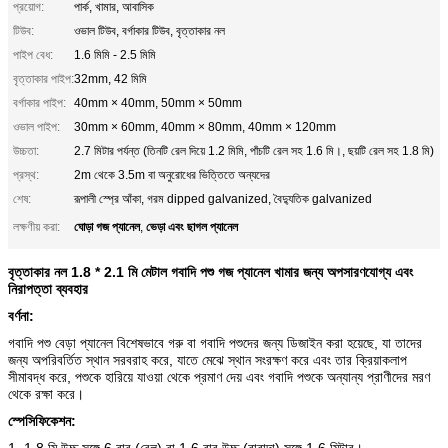
প্রয়োগ:
পার্ক, খামার, আবাসিক
টিউব:
ওভাল টিউব, বর্গাকার টিউব, বৃত্তাকার নল
পাইপ বেধ:
1.6 মিমি - 2.5 মিমি
বৃত্তাকার পাইপ:
32mm, 42 মিমি
বর্গাকার পাইপ:
40mm × 40mm, 50mm × 50mm
ওভাল পাইপ:
30mm × 60mm, 40mm × 80mm, 40mm × 120mm
উচ্চতা:
2.7 মিটার পর্যন্ত (তিনটি রেল দিয়ে 1.2 মিমি, পাঁচটি রেল সহ 1.6 মি।, ছয়টি রেল সহ 1.8 মি)
প্রস্থ:
2m থেকে 3.5m বা অনুরোধের ভিত্তিতে অন্যদের
শেষ:
রূপালী স্প্রে আঁকা, গরম dipped galvanized, বৈদ্যুতিক galvanized
ঘোড়া গজ প্যানেল
ভেড়া এবং ছাগল প্যানেল
লক্ষণীয় করা:
,
বৃত্তাকার নল 1.8 * 2.1 মি মেটাল গবাদি পশু গজ প্যানেল খামার জন্য অপসারণযোগ্য এবং
নিরাপত্তা ব্যবহার
বর্ণনা:
গবাদি পশু বেড়া প্যানেল বিশেষভাবে গরু বা গবাদি পশুদের জন্য ডিজাইন করা হয়েছে, যা তাদের
জন্য অপরিবর্তিত স্থান সরবরাহ করে, যাতে মেঝে স্থান সংরক্ষণ করে এবং তার ক্রিয়াকলাপ
সীমাবদ্ধ করে, পশুকে হারিয়ে যাওয়া থেকে প্রমাণ দেয় এবং গবাদি পশুকে অন্যান্য প্রাণীদের মরণ
থেকে রক্ষা করে।
স্পেসিফিকেশন:
1. 1.8 মি উচ্চ সঙ্গে 6 বার (রেল) বা 1.6 বার উচ্চ (বারান্দা) সঙ্গে 1.6 মিটার।